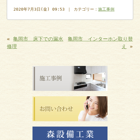
2020年7月3日(金) 09:53 ｜ カテゴリー：
施工事例
«
亀岡市 床下での漏水
亀岡市 インターホン取り替
修理
え
»