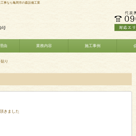
装工事なら亀岡市の森設備工業
理由
業務内容
施工事例
子貼り
頂きました