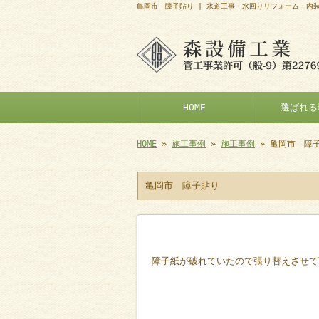
亀岡市 障子貼り | 水道工事・水回りリフォーム・内
HOME
選ばれる
HOME
»
施工事例
»
施工事例
» 亀岡市 障
亀岡市 障子貼り
障子紙が破れていたので張り替えさせて