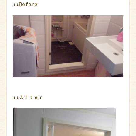
↓↓Before
↓↓Ａｆｔｅｒ