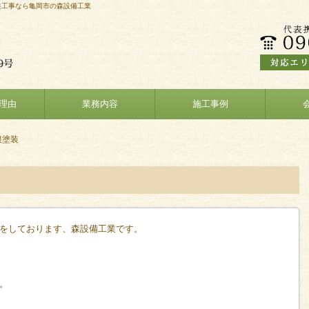
装工事なら亀岡市の森設備工業
理由
業務内容
施工事例
根塗装
をしております、森設備工業です。
。