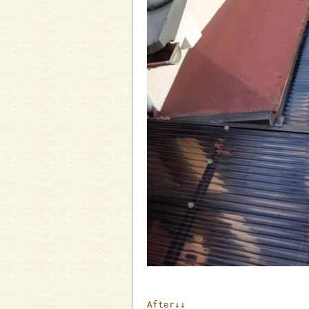
After↓↓