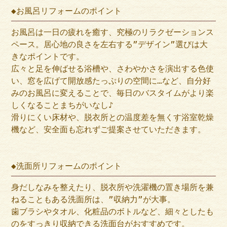
◆お風呂リフォームのポイント
お風呂は一日の疲れを癒す、究極のリラクゼーションス
ペース。居心地の良さを左右する”デザイン”選びは大
きなポイントです。
広々と足を伸ばせる浴槽や、さわやかさを演出する色使
い、窓を広げて開放感たっぷりの空間に…など、自分好
みのお風呂に変えることで、毎日のバスタイムがより楽
しくなることまちがいなし♪
滑りにくい床材や、脱衣所との温度差を無くす浴室乾燥
機など、安全面も忘れずご提案させていただきます。
◆洗面所リフォームのポイント
身だしなみを整えたり、脱衣所や洗濯機の置き場所を兼
ねることもある洗面所は、”収納力”が大事。
歯ブラシやタオル、化粧品のボトルなど、細々としたも
のをすっきり収納できる洗面台がおすすめです。